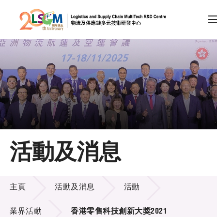
A
A
EN
繁
简
A
跳到內容（按回車鍵）
會員登入
主頁
活動及消息
關於LSCM
活動及消息
技術商品化
主頁
活動及消息
活動
項目及資助計劃
業界活動
香港零售科技創新大獎2021