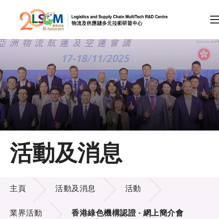
A
A
EN
繁
简
A
跳到內容（按回車鍵）
會員登入
主頁
活動及消息
關於LSCM
活動及消息
技術商品化
主頁
活動及消息
活動
項目及資助計劃
業界活動
香港綠色機構認證 - 網上簡介會