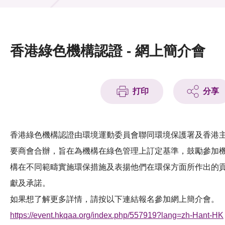
活動及消息
活動
香港綠色機構認證 - 網上簡介會
獎項
新聞中心
打印
分享
資訊中心
科技分享
香港綠色機構認證由環境運動委員會聯同環境保護署及香港
要商會合辦，旨在為機構在綠色管理上訂定基準，鼓勵參加
會籍
構在不同範疇實施環保措施及表揚他們在環保方面所作出的
獻及承諾。
如果想了解更多詳情，請按以下連結報名參加網上簡介會。
https://event.hkqaa.org/index.php/557919?lang=zh-Hant-HK