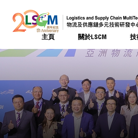
主頁
關於LSCM
技
跳到內容（按回車鍵）
熱門
熱門
熱門
熱門
熱門
機構簡
服務
合作計
活動
會籍及
願景及
LSCM 
可獲授
研發重
登記會
獎項
獎項
獎項
獎項
獎項
服務範
業界活
LSCM 動向
LSCM 動向
LSCM 動向
LSCM 動向
LSCM 動向
應用於
資助計
會員列
組織架
獎項
資助計
重點項
會員登
組織架
新聞中
稅務優
董事局
申請
研究顧
媒體報
評審
新聞稿
招標通
徵求研
資訊中