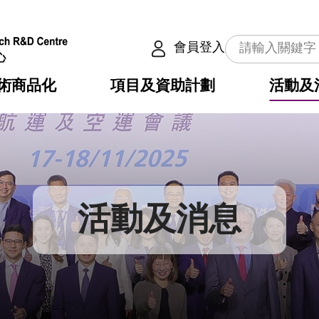
會員登入
術商品化
項目及資助計劃
活動及
介
劃
服務
使命
動向
權之技術
點
籍
疇
動
公共服務之創新技術
劃
表
構
活動及消息
劃
目
入
構
心
惠
問
導
告
發項目計劃書
心