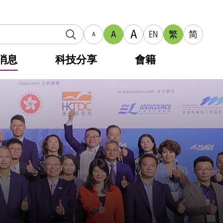
A
A
EN
繁
简
A
消息
科技分享
會籍