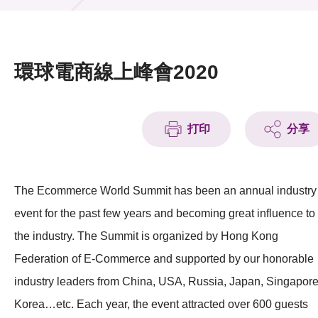
活動及消息
活動
環球電商線上峰會2020
獎項
新聞中心
打印
分享
資訊中心
科技分享
The Ecommerce World Summit has been an annual industry
event for the past few years and becoming great influence to
會籍
the industry. The Summit is organized by Hong Kong
Federation of E-Commerce and supported by our honorable
industry leaders from China, USA, Russia, Japan, Singapore
Korea…etc. Each year, the event attracted over 600 guests