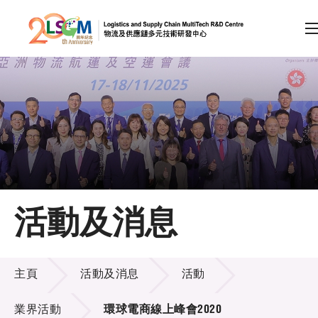
A
A
EN
繁
简
A
跳到內容（按回車鍵）
會員登入
主頁
活動及消息
關於LSCM
活動及消息
技術商品化
主頁
活動及消息
活動
項目及資助計劃
業界活動
環球電商線上峰會2020