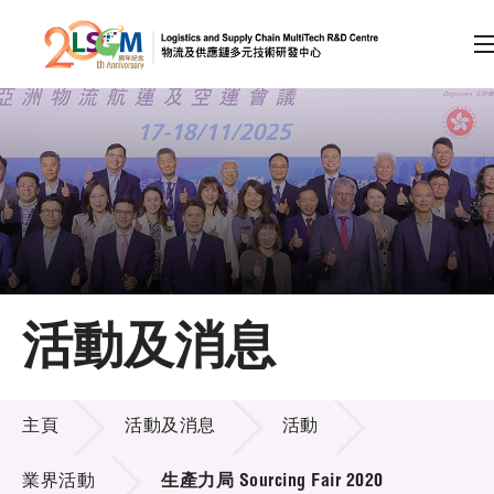
A
A
EN
繁
简
A
跳到內容（按回車鍵）
會員登入
主頁
活動及消息
關於LSCM
活動及消息
技術商品化
主頁
活動及消息
活動
項目及資助計劃
業界活動
生產力局 Sourcing Fair 2020