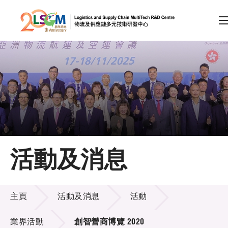
A
A
EN
繁
简
A
跳到內容（按回車鍵）
會員登入
主頁
活動及消息
關於LSCM
活動及消息
技術商品化
主頁
活動及消息
活動
項目及資助計劃
業界活動
創智營商博覽 2020