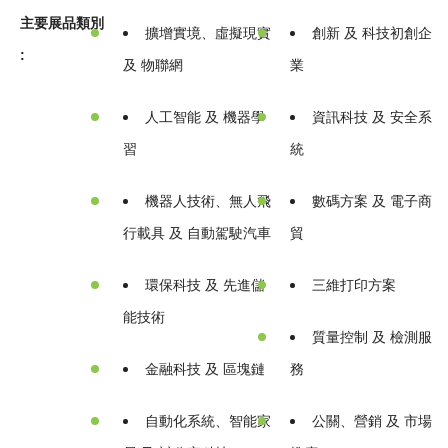
主要展品類別
擴增實境、虛擬現實
創新 及 科技初創企
:
及 物聯網
業
人工智能 及 機器學
資訊科技 及 安全系
習
統
機器人技術、無人飛
數碼方案 及 電子商
行載具 及 自動駕駛汽車
貿
環保科技 及 先進儲
三維打印方案
能技術
質量控制 及 檢測服
金融科技 及 區塊鏈
務
自動化系統、智能家
公關、營銷 及 市場