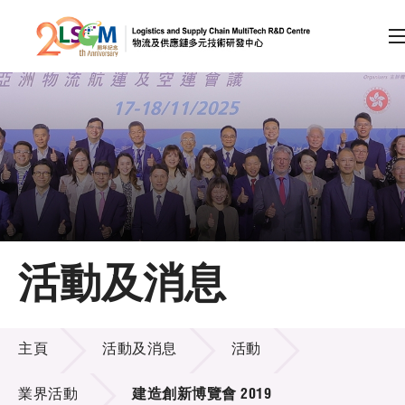
A
A
EN
繁
简
A
跳到內容（按回車鍵）
會員登入
主頁
活動及消息
關於LSCM
活動及消息
技術商品化
主頁
活動及消息
活動
項目及資助計劃
業界活動
建造創新博覽會 2019