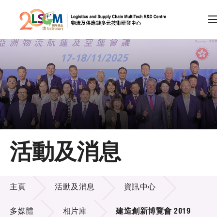
A
A
EN
繁
简
A
跳到內容（按回車鍵）
會員登入
主頁
活動及消息
關於LSCM
活動及消息
技術商品化
主頁
活動及消息
資訊中心
項目及資助計劃
多媒體
相片庫
建造創新博覽會 2019