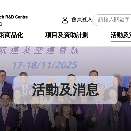
會員登入
術商品化
項目及資助計劃
活動及
介
劃
服務
使命
動向
權之技術
點
籍
疇
動
公共服務之創新技術
劃
表
構
活動及消息
劃
目
入
構
心
惠
問
導
告
發項目計劃書
心