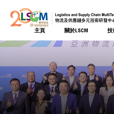
主頁
關於LSCM
技
跳到內容（按回車鍵）
熱門
熱門
熱門
熱門
熱門
機構簡
服務
合作計
活動
會籍及
願景及
LSCM 
可獲授
研發重
登記會
獎項
獎項
獎項
獎項
獎項
服務範
業界活
LSCM 動向
LSCM 動向
LSCM 動向
LSCM 動向
LSCM 動向
應用於
資助計
會員列
組織架
獎項
資助計
重點項
會員登
組織架
新聞中
稅務優
董事局
申請
研究顧
媒體報
評審
新聞稿
招標通
徵求研
資訊中