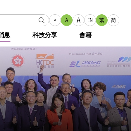
A
A
EN
繁
简
A
消息
科技分享
會籍