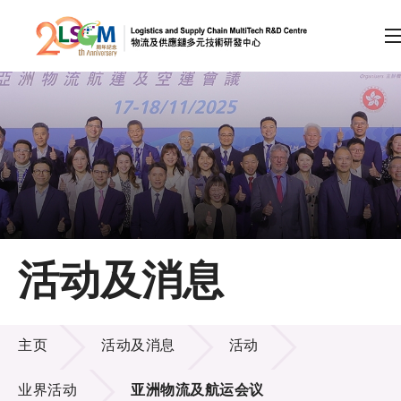
A
A
EN
繁
简
A
跳到内容（按回车键）
会员登录
主页
活动及消息
关于LSCM
活动及消息
技术商品化
主页
活动及消息
活动
项目及资助计划
业界活动
亚洲物流及航运会议