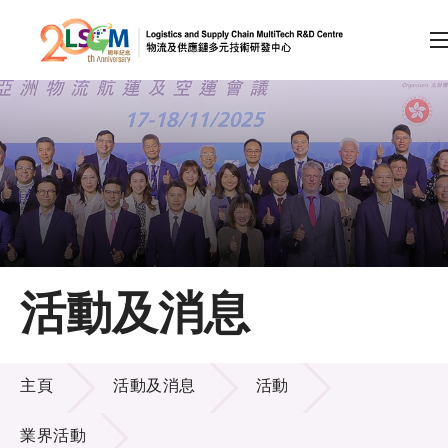
A
A
EN
繁
简
A
跳到內容（按回車鍵）
會員登入
主頁
活動及消息
關於LSCM
活動及消息
技術商品化
主頁
活動及消息
活動
項目及資助計劃
業界活動