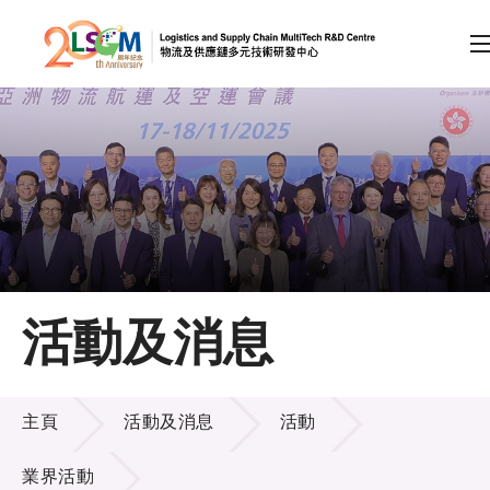
A
A
EN
繁
简
A
跳到內容（按回車鍵）
會員登入
主頁
活動及消息
關於LSCM
活動及消息
技術商品化
主頁
活動及消息
活動
項目及資助計劃
業界活動