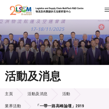
A
A
EN
繁
简
A
跳到內容（按回車鍵）
會員登入
主頁
活動及消息
關於LSCM
活動及消息
技術商品化
主頁
活動及消息
活動
項目及資助計劃
業界活動
「一帶一路高峰論壇」2019