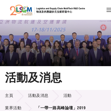
A
A
EN
繁
简
A
跳到內容（按回車鍵）
會員登入
主頁
活動及消息
關於LSCM
活動及消息
技術商品化
主頁
活動及消息
活動
項目及資助計劃
業界活動
「一帶一路高峰論壇」2019