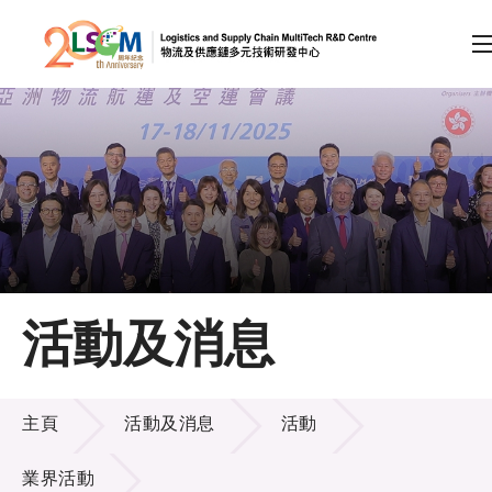
A
A
EN
繁
简
A
跳到內容（按回車鍵）
會員登入
主頁
活動及消息
關於LSCM
活動及消息
技術商品化
主頁
活動及消息
活動
項目及資助計劃
業界活動