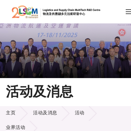
A
A
EN
繁
简
A
跳到内容（按回车键）
会员登录
主页
活动及消息
关于LSCM
活动及消息
技术商品化
主页
活动及消息
活动
项目及资助计划
业界活动