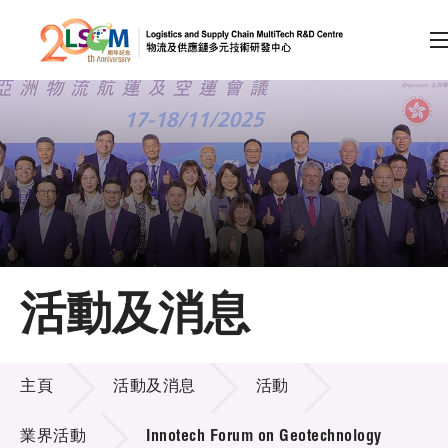
A
A
EN
繁
简
A
跳到內容（按回車鍵）
會員登入
主頁
活動及消息
關於LSCM
活動及消息
技術商品化
主頁
活動及消息
活動
項目及資助計劃
業界活動
Innotech Forum on Geotechnology