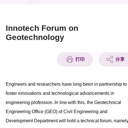
活動及消息
活動
Innotech Forum on
獎項
Geotechnology
新聞中心
打印
分享
資訊中心
科技分享
Engineers and researchers have long been in partnership to
會籍
foster innovations and technological advancements in
engineering profession. In line with this, the Geotechnical
Engineering Office (GEO) of Civil Engineering and
Development Department will hold a technical forum, namel