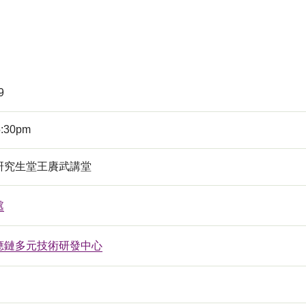
9
5:30pm
研究生堂王賡武講堂
處
應鏈多元技術研發中心