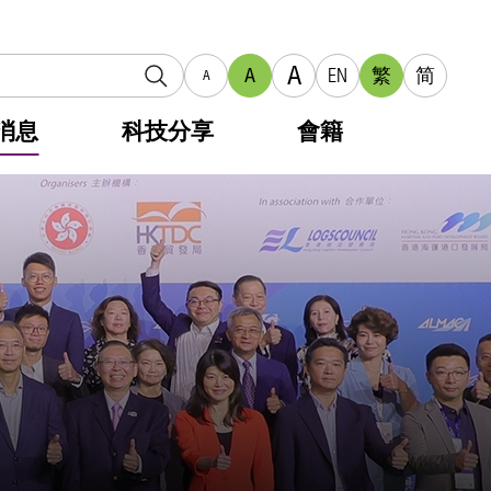
A
A
EN
繁
简
A
消息
科技分享
會籍