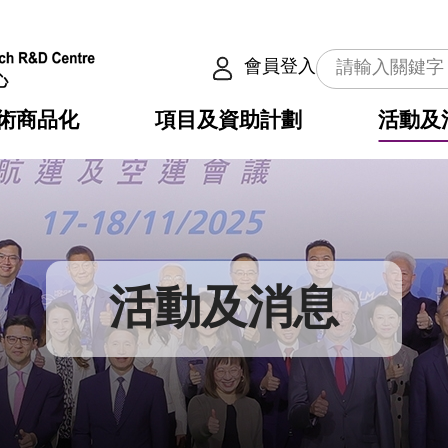
會員登入
術商品化
項目及資助計劃
活動及
介
劃
服務
使命
動向
權之技術
點
籍
疇
動
公共服務之創新技術
劃
表
構
活動及消息
劃
目
入
構
心
惠
問
導
告
發項目計劃書
心