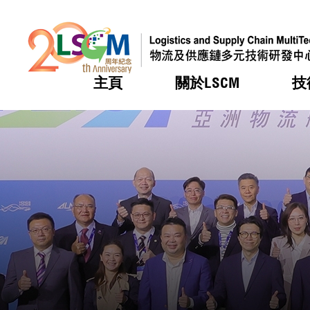
主頁
關於LSCM
技
跳到內容（按回車鍵）
熱門
熱門
熱門
熱門
熱門
機構簡
服務
合作計
活動
會籍及
願景及
LSCM 
可獲授
研發重
登記會
獎項
獎項
獎項
獎項
獎項
服務範
業界活
LSCM 動向
LSCM 動向
LSCM 動向
LSCM 動向
LSCM 動向
應用於
資助計
會員列
組織架
獎項
資助計
重點項
會員登
組織架
新聞中
稅務優
董事局
申請
研究顧
媒體報
評審
新聞稿
招標通
徵求研
資訊中