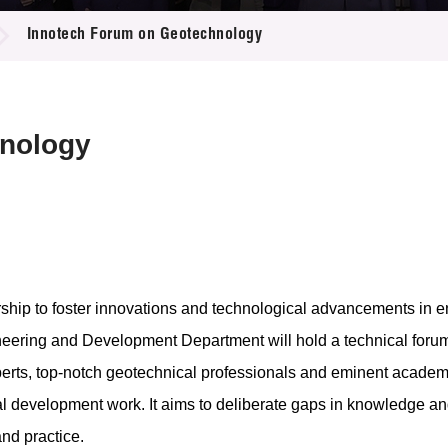
登記
料庫
Innotech Forum on Geotechnology
物
會
伴
們
hnology
ip to foster innovations and technological advancements in engi
ineering and Development Department will hold a technical for
experts, top-notch geotechnical professionals and eminent acad
cal development work. It aims to deliberate gaps in knowledge
and practice.