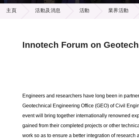
活動及消息
供應商
項目資
主頁
活動及消息
活動
業界活動
多媒體
出版刊
就業機
項目夥
聯絡我
Innotech Forum on Geotec
Engineers and researchers have long been in partnersh
Geotechnical Engineering Office (GEO) of Civil Eng
event will bring together internationally renowned 
gained from their completed projects or other techni
work so as to ensure a better integration of research 