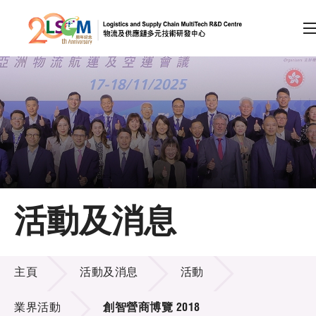
A
A
EN
繁
简
A
跳到內容（按回車鍵）
會員登入
主頁
活動及消息
關於LSCM
活動及消息
技術商品化
主頁
活動及消息
活動
項目及資助計劃
業界活動
創智營商博覽 2018