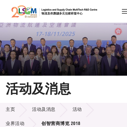
A
A
EN
繁
简
A
跳到内容（按回车键）
会员登录
主页
活动及消息
关于LSCM
活动及消息
技术商品化
主页
活动及消息
活动
项目及资助计划
业界活动
创智营商博览 2018