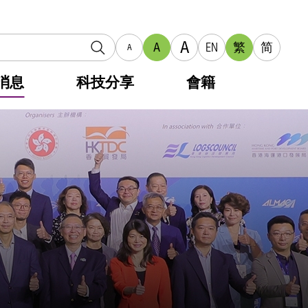
A
A
EN
繁
简
A
消息
科技分享
會籍