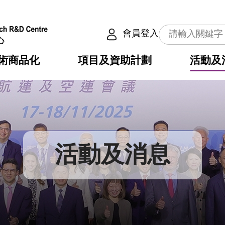
會員登入
術商品化
項目及資助計劃
活動及
介
劃
服務
使命
動向
權之技術
點
籍
疇
動
公共服務之創新技術
劃
表
構
活動及消息
劃
目
入
構
心
惠
問
導
告
發項目計劃書
心