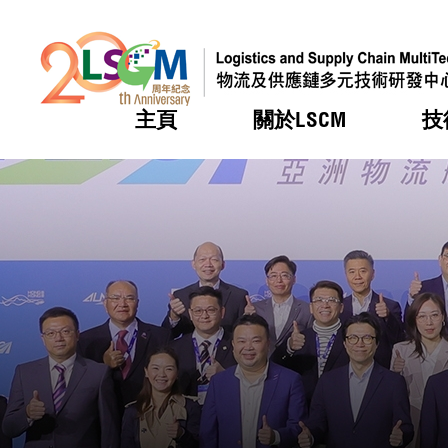
主頁
關於LSCM
技
跳到內容（按回車鍵）
熱門
熱門
熱門
熱門
熱門
機構簡
服務
合作計
活動
會籍及
願景及
LSCM 
可獲授
研發重
登記會
獎項
獎項
獎項
獎項
獎項
服務範
業界活
LSCM 動向
LSCM 動向
LSCM 動向
LSCM 動向
LSCM 動向
應用於
資助計
會員列
組織架
獎項
資助計
重點項
會員登
組織架
新聞中
稅務優
董事局
申請
研究顧
媒體報
評審
新聞稿
招標通
徵求研
資訊中