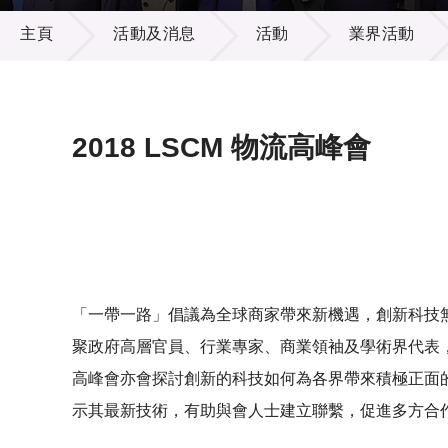
活動及消息
供應商
項目資
主頁
活動及消息
活動
業界活動
多媒體
出版刊
就業機
項目夥
聯絡我
2018 LSCM 物流高峰會
「一帶一路」倡議為全球商家帶來新機遇，創新科技無
聚政府高層官員、行業專家、商業領袖及學術界代表
高峰會亦會探討創新的科技如何為各界帶來積極正面的
示其最新技術，有助與會人士建立聯繫，促進多方合