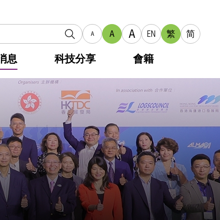
A
A
EN
繁
简
A
消息
科技分享
會籍