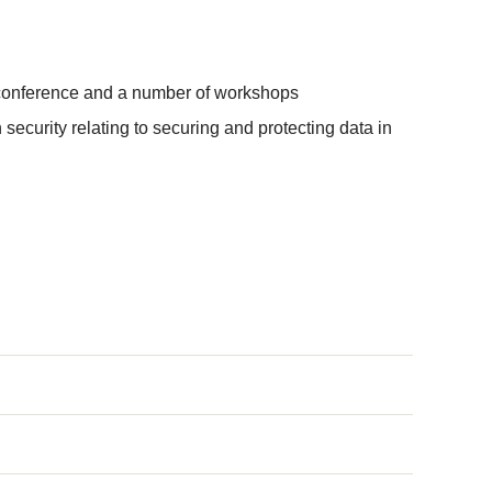
ay conference and a number of workshops
ecurity relating to securing and protecting data in