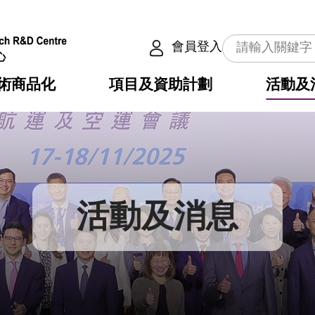
會員登入
術商品化
項目及資助計劃
活動及
介
劃
服務
使命
動向
權之技術
點
籍
疇
動
公共服務之創新技術
劃
表
構
活動及消息
劃
目
入
構
心
惠
問
導
告
發項目計劃書
心