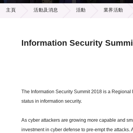
活動及消息
供應商
項目資
主頁
活動及消息
活動
業界活動
多媒體
出版刊
就業機
項目夥
聯絡我
Information Security Summi
The Information Security Summit 2018 is a Regional Ev
status in information security.
As cyber attackers are growing more capable and smarte
investment in cyber defense to pre-empt the attacks. 