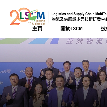
主頁
關於LSCM
技
跳到內容（按回車鍵）
熱門
熱門
熱門
熱門
熱門
機構簡
服務
合作計
活動
會籍及
願景及
LSCM 
可獲授
研發重
登記會
獎項
獎項
獎項
獎項
獎項
服務範
業界活
LSCM 動向
LSCM 動向
LSCM 動向
LSCM 動向
LSCM 動向
應用於
資助計
會員列
組織架
獎項
資助計
重點項
會員登
組織架
新聞中
稅務優
董事局
申請
研究顧
媒體報
評審
新聞稿
招標通
徵求研
資訊中