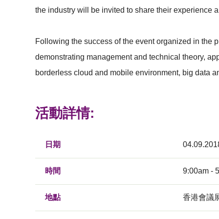
the industry will be invited to share their experience
Following the success of the event organized in the 
demonstrating management and technical theory, applic
borderless cloud and mobile environment, big data ana
活動詳情:
日期
04.09.201
時間
9:00am - 
地點
香港會議