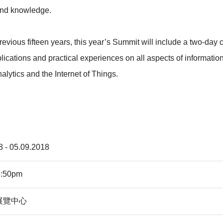
 and knowledge.
previous fifteen years, this year’s Summit will include a two-d
ations and practical experiences on all aspects of information s
lytics and the Internet of Things.
8 - 05.09.2018
5:50pm
展覽中心