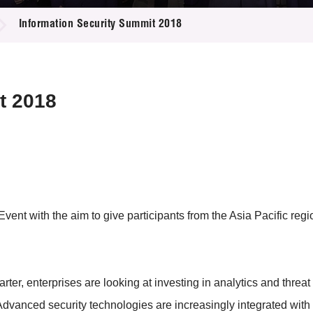
登記
料庫
Information Security Summit 2018
物
會
伴
們
t 2018
ent with the aim to give participants from the Asia Pacific reg
r, enterprises are looking at investing in analytics and threat 
Advanced security technologies are increasingly integrated with