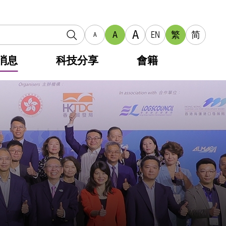
A
A
EN
繁
简
A
消息
科技分享
會籍