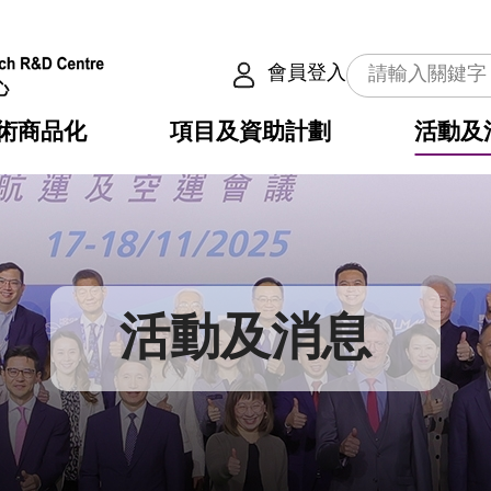
會員登入
術商品化
項目及資助計劃
活動及
介
劃
服務
使命
動向
權之技術
點
籍
疇
動
公共服務之創新技術
劃
表
構
活動及消息
劃
目
入
構
心
惠
問
導
告
發項目計劃書
心