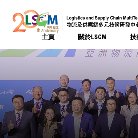
主頁
關於LSCM
技
跳到內容（按回車鍵）
熱門
熱門
熱門
熱門
熱門
機構簡
服務
合作計
活動
會籍及
願景及
LSCM 
可獲授
研發重
登記會
獎項
獎項
獎項
獎項
獎項
服務範
業界活
LSCM 動向
LSCM 動向
LSCM 動向
LSCM 動向
LSCM 動向
應用於
資助計
會員列
組織架
獎項
資助計
重點項
會員登
組織架
新聞中
稅務優
董事局
申請
研究顧
媒體報
評審
新聞稿
招標通
徵求研
資訊中