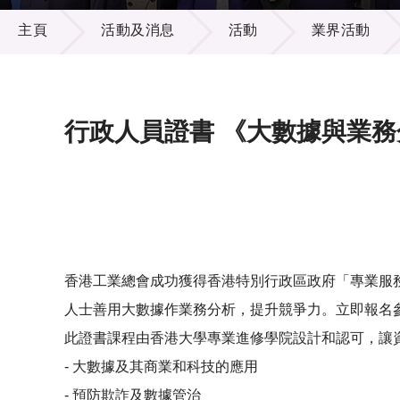
活動及消息
供應商
項目資
主頁
活動及消息
活動
業界活動
多媒體
出版刊
就業機
項目夥
聯絡我
行政人員證書 《大數據與業務
香港工業總會成功獲得香港特別行政區政府「專業服
人士善用大數據作業務分析，提升競爭力。立即報名
此證書課程由香港大學專業進修學院設計和認可，讓
- 大數據及其商業和科技的應用
- 預防欺詐及數據管治