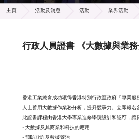
活動及消息
供應商
項目資
主頁
活動及消息
活動
業界活動
多媒體
出版刊
就業機
項目夥
聯絡我
行政人員證書 《大數據與業務
香港工業總會成功獲得香港特別行政區政府「專業服
人士善用大數據作業務分析，提升競爭力。立即報名
此證書課程由香港大學專業進修學院設計和認可，讓
- 大數據及其商業和科技的應用
- 預防欺詐及數據管治