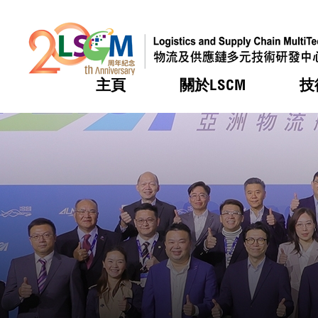
主頁
關於LSCM
技
跳到內容（按回車鍵）
熱門
熱門
熱門
熱門
熱門
機構簡
服務
合作計
活動
會籍及
願景及
LSCM 
可獲授
研發重
登記會
獎項
獎項
獎項
獎項
獎項
服務範
業界活
LSCM 動向
LSCM 動向
LSCM 動向
LSCM 動向
LSCM 動向
應用於
資助計
會員列
組織架
獎項
資助計
重點項
會員登
組織架
新聞中
稅務優
董事局
申請
研究顧
媒體報
評審
新聞稿
招標通
徵求研
資訊中