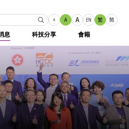
A
A
EN
繁
简
A
消息
科技分享
會籍