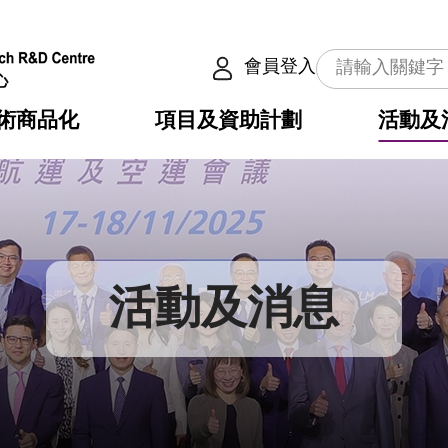
會員登入
術商品化
項目及資助計劃
活動及
介
劃
服務
使命
動向
權之技術
點
籍
疇
動
公共服務之創新技術
劃
表
構
活動及消息
劃
目
入
構
心
惠
問
導
告
發項目計劃書
心