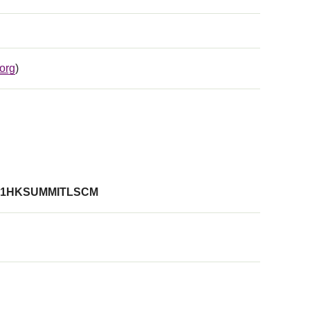
org
)
1HKSUMMITLSCM