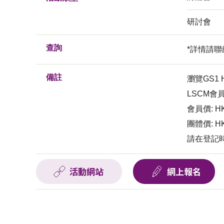
研討會
查詢
*詳情請聯絡
備註
瀏覽GS1
LSCM會
會員價: HK
團體價: H
請在登記時選
活動網站
網上報名