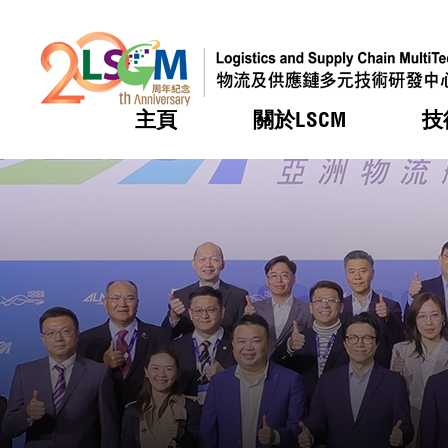
主頁
關於LSCM
技
跳到內容（按回車鍵）
熱門
熱門
熱門
熱門
熱門
機構簡
服務
合作計
活動
會籍及
願景及
LSCM 
可獲授
研發重
登記會
獎項
獎項
獎項
獎項
獎項
服務範
業界活
LSCM 動向
LSCM 動向
LSCM 動向
LSCM 動向
LSCM 動向
應用於
資助計
會員列
組織架
獎項
資助計
重點項
會員登
組織架
新聞中
稅務優
董事局
申請
研究顧
媒體報
評審
新聞稿
招標通
徵求研
資訊中