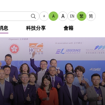
A
A
EN
繁
简
A
消息
科技分享
會籍