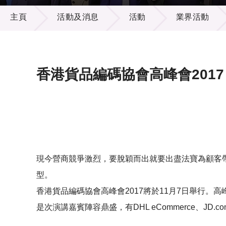
活動及消息
供應商
項目資
主頁
活動及消息
活動
業界活動
多媒體
出版刊
就業機
項目夥
聯絡我
香港貨品編碼協會高峰會2017
現今營商競爭激烈，要脫穎而出就要出盡法寶為顧客
型。
香港貨品編碼協會高峰會2017將於11月7日舉行
是次演講嘉賓陣容鼎盛，有DHL eCommerce、J