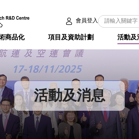
會員登入
術商品化
項目及資助計劃
活動及
介
劃
服務
使命
動向
權之技術
點
籍
疇
動
公共服務之創新技術
劃
表
構
活動及消息
劃
目
入
構
心
惠
問
導
告
發項目計劃書
心