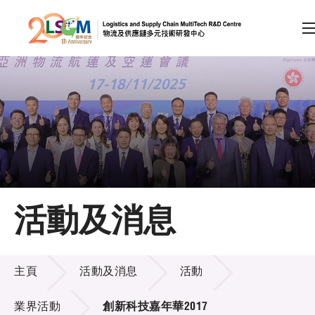
A
A
EN
繁
简
A
跳到內容（按回車鍵）
會員登入
主頁
活動及消息
關於LSCM
活動及消息
技術商品化
主頁
活動及消息
活動
項目及資助計劃
業界活動
創新科技嘉年華2017