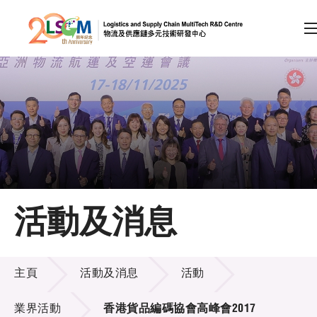
A
A
EN
繁
简
A
跳到內容（按回車鍵）
會員登入
主頁
活動及消息
關於LSCM
活動及消息
技術商品化
主頁
活動及消息
活動
項目及資助計劃
業界活動
香港貨品編碼協會高峰會2017