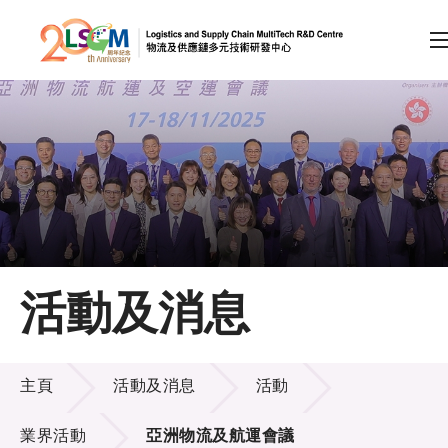
A
A
EN
繁
简
A
跳到內容（按回車鍵）
會員登入
主頁
活動及消息
關於LSCM
活動及消息
技術商品化
主頁
活動及消息
活動
項目及資助計劃
業界活動
亞洲物流及航運會議