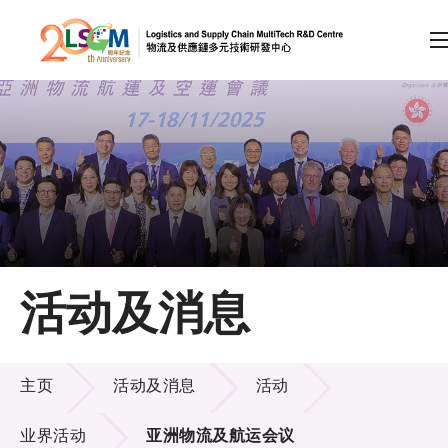
A
A
EN
繁
简
A
跳到内容（按回车键）
会员登录
主页
活动及消息
关于LSCM
活动及消息
技术商品化
主页
活动及消息
活动
项目及资助计划
业界活动
亚洲物流及航运会议