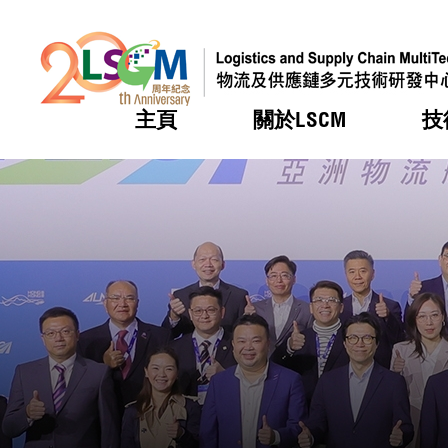
主頁
關於LSCM
技
跳到內容（按回車鍵）
熱門
熱門
熱門
熱門
熱門
機構簡
服務
合作計
活動
會籍及
願景及
LSCM 
可獲授
研發重
登記會
獎項
獎項
獎項
獎項
獎項
服務範
業界活
LSCM 動向
LSCM 動向
LSCM 動向
LSCM 動向
LSCM 動向
應用於
資助計
會員列
組織架
獎項
資助計
重點項
會員登
組織架
新聞中
稅務優
董事局
申請
研究顧
媒體報
評審
新聞稿
招標通
徵求研
資訊中