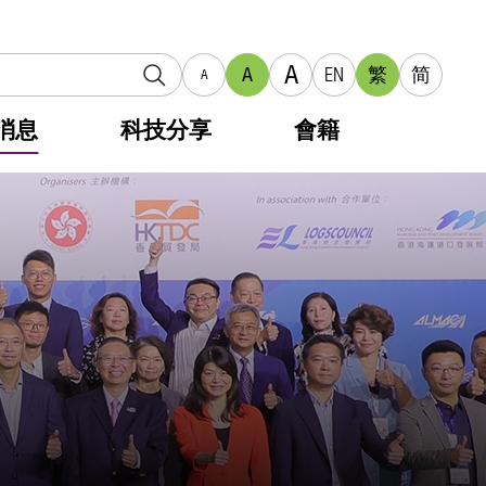
A
A
EN
繁
简
A
消息
科技分享
會籍