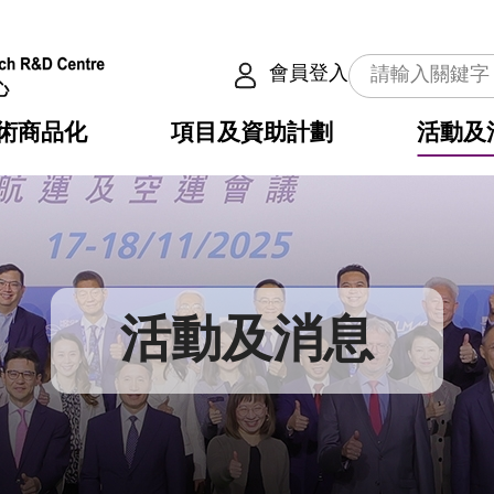
會員登入
術商品化
項目及資助計劃
活動及
介
劃
服務
使命
動向
權之技術
點
籍
疇
動
公共服務之創新技術
劃
表
構
活動及消息
劃
目
入
構
心
惠
問
導
告
發項目計劃書
心