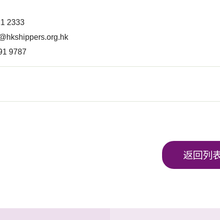
 2333
@hkshippers.org.hk
1 9787
返回列