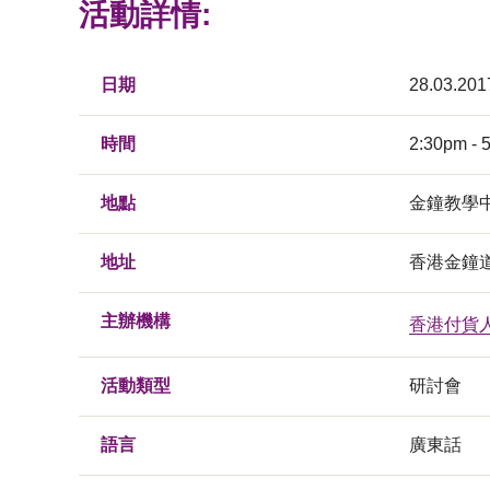
活動詳情:
日期
28.03.201
時間
2:30pm - 
地點
金鐘教學中
地址
香港金鐘道
主辦機構
香港付貨
活動類型
研討會
語言
廣東話