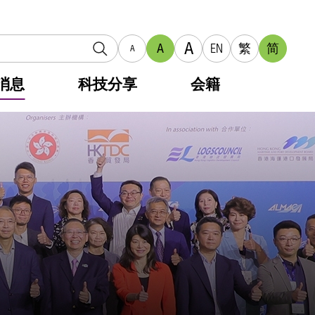
A
A
EN
繁
简
A
消息
科技分享
会籍