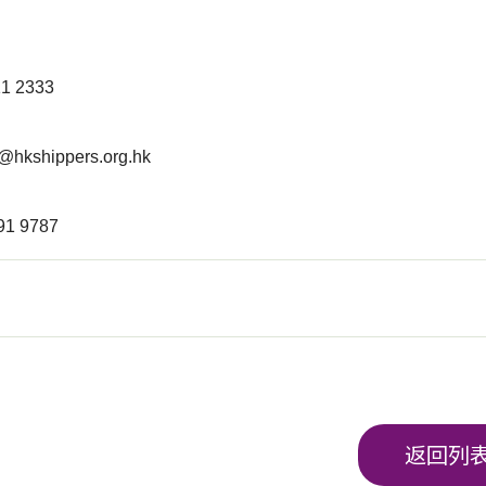
 2333
@hkshippers.org.hk
1 9787
返回列