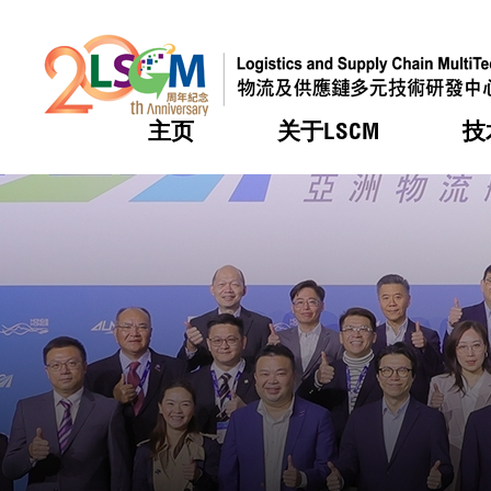
主页
关于LSCM
技
跳到内容（按回车键）
热门
热门
热门
热门
热门
机构简
服务
合作计
活动
会籍及
愿景及
LSCM 
可获授
研发重
登记会
奖项
奖项
奖项
奖项
奖项
服务范
业界活
LSCM 动向
LSCM 动向
LSCM 动向
LSCM 动向
LSCM 动向
应用于
资助计
会员列
组织架
奖项
资助计
重点项
会员登
组织架
新闻中
税务优
董事局
申请
研究顾
媒体报
评审
新闻稿
招标通
征求研
资讯中