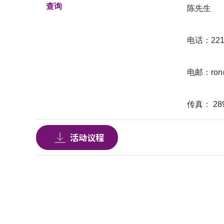
查询
陈先生
电话：2211
电邮：
ron
传真： 289
活动议程