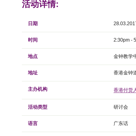
活动详情:
日期
28.03.201
时间
2:30pm - 
地点
金钟教学中
地址
香港金钟道
主办机构
香港付货
活动类型
研讨会
语言
广东话