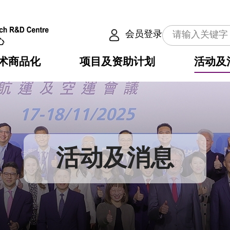
会员登录
术商品化
项目及资助计划
活动及
介
划
服务
使命
动向
权之技术
点
籍
畴
动
公共服务之创新技术
划
表
构
活动及消息
划
目
入
构
心
惠
问
导
告
发项目计划书
心