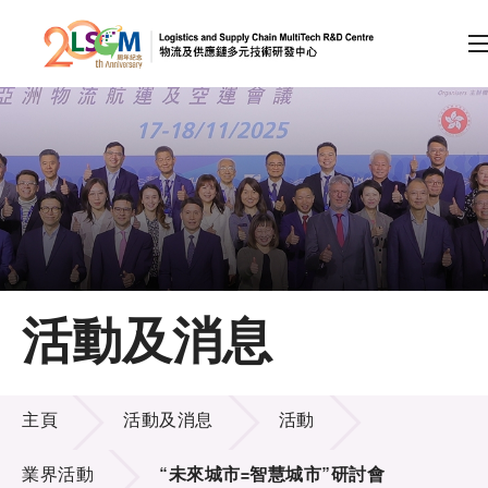
A
A
EN
繁
简
A
跳到內容（按回車鍵）
會員登入
主頁
活動及消息
關於LSCM
活動及消息
技術商品化
主頁
活動及消息
活動
項目及資助計劃
業界活動
“未來城市=智慧城市”研討會