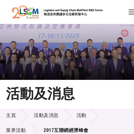
A
A
EN
繁
简
A
跳到內容（按回車鍵）
會員登入
主頁
活動及消息
關於LSCM
活動及消息
技術商品化
主頁
活動及消息
活動
項目及資助計劃
業界活動
2017互聯網經濟峰會