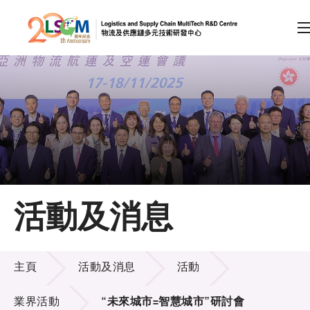
A
A
EN
繁
简
A
跳到內容（按回車鍵）
會員登入
主頁
活動及消息
關於LSCM
活動及消息
技術商品化
主頁
活動及消息
活動
項目及資助計劃
業界活動
“未來城市=智慧城市”研討會