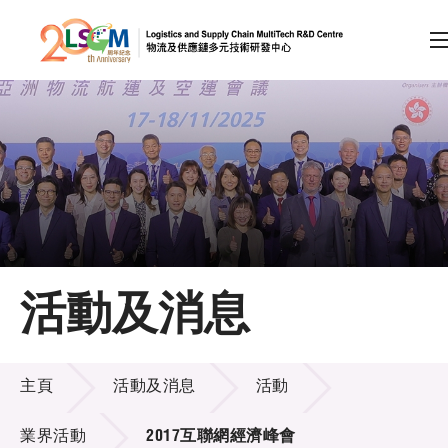
A
A
EN
繁
简
A
跳到內容（按回車鍵）
會員登入
主頁
活動及消息
關於LSCM
活動及消息
技術商品化
主頁
活動及消息
活動
項目及資助計劃
業界活動
2017互聯網經濟峰會