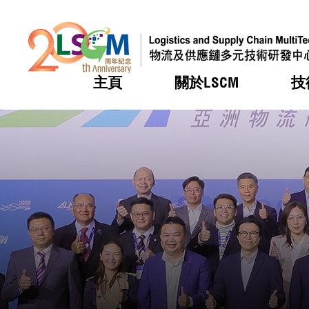
主頁
關於LSCM
技
跳到內容（按回車鍵）
熱門
熱門
熱門
熱門
熱門
機構簡
服務
合作計
活動
會籍及
願景及
LSCM 
可獲授
研發重
登記會
獎項
獎項
獎項
獎項
獎項
服務範
業界活
LSCM 動向
LSCM 動向
LSCM 動向
LSCM 動向
LSCM 動向
應用於
資助計
會員列
組織架
獎項
資助計
重點項
會員登
組織架
新聞中
稅務優
董事局
申請
研究顧
媒體報
評審
新聞稿
招標通
徵求研
資訊中