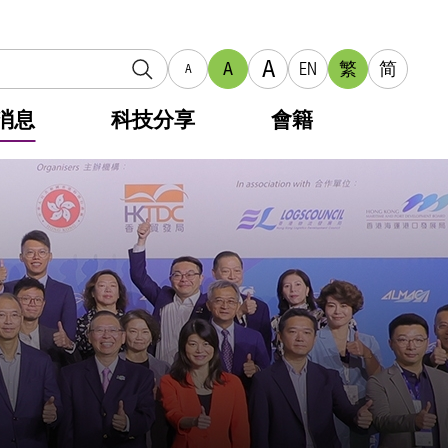
A
A
EN
繁
简
A
消息
科技分享
會籍