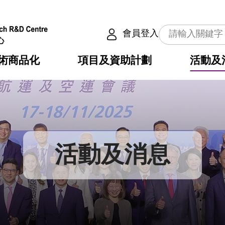
會員登入
術商品化
項目及資助計劃
活動及
介
劃
服務
使命
動向
權之技術
點
籍
疇
動
公共服務之創新技術
劃
表
構
活動及消息
劃
目
入
構
心
惠
問
導
告
發項目計劃書
心