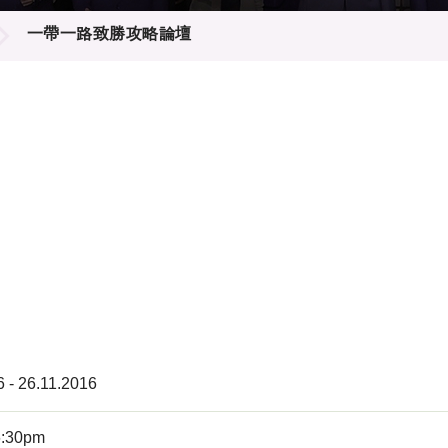
登記
料庫
一帶一路致勝攻略論壇
物
會
伴
們
6 - 26.11.2016
6:30pm