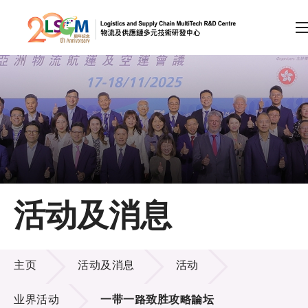
A
A
EN
繁
简
A
跳到内容（按回车键）
会员登录
主页
活动及消息
关于LSCM
活动及消息
技术商品化
主页
活动及消息
活动
项目及资助计划
业界活动
一带一路致胜攻略論坛