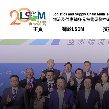
主頁
關於LSCM
技
跳到內容（按回車鍵）
熱門
熱門
熱門
熱門
熱門
機構簡
服務
合作計
活動
會籍及
願景及
LSCM 
可獲授
研發重
登記會
獎項
獎項
獎項
獎項
獎項
服務範
業界活
LSCM 動向
LSCM 動向
LSCM 動向
LSCM 動向
LSCM 動向
應用於
資助計
會員列
組織架
獎項
資助計
重點項
會員登
組織架
新聞中
稅務優
董事局
申請
研究顧
媒體報
評審
新聞稿
招標通
徵求研
資訊中