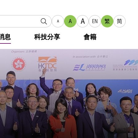
A
A
EN
繁
简
A
消息
科技分享
會籍