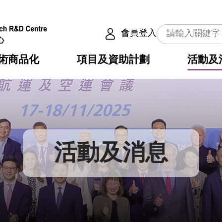
會員登入
術商品化
項目及資助計劃
活動及
介
劃
服務
使命
動向
權之技術
點
籍
疇
動
公共服務之創新技術
劃
表
構
活動及消息
劃
目
入
構
心
惠
問
導
告
發項目計劃書
心