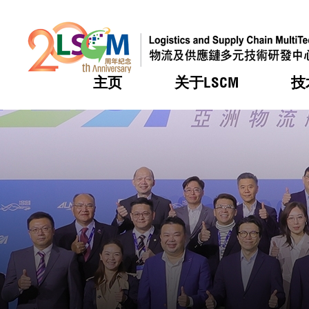
主页
关于LSCM
技
跳到内容（按回车键）
热门
热门
热门
热门
热门
机构简
服务
合作计
活动
会籍及
愿景及
LSCM 
可获授
研发重
登记会
奖项
奖项
奖项
奖项
奖项
服务范
业界活
LSCM 动向
LSCM 动向
LSCM 动向
LSCM 动向
LSCM 动向
应用于
资助计
会员列
组织架
奖项
资助计
重点项
会员登
组织架
新闻中
税务优
董事局
申请
研究顾
媒体报
评审
新闻稿
招标通
征求研
资讯中