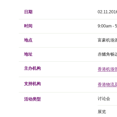
日期
02.11.201
时间
9:00am - 
地点
富豪机场
地址
赤鱲角畅
主办机构
香港机场
支持机构
香港物流
讨论会
活动类型
展览