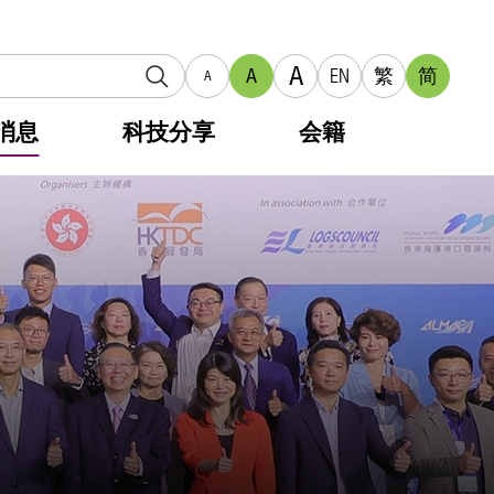
A
A
EN
繁
简
A
消息
科技分享
会籍