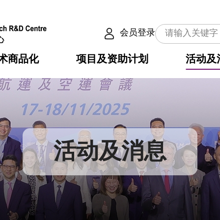
会员登录
术商品化
项目及资助计划
活动及
介
划
服务
使命
动向
权之技术
点
籍
畴
动
公共服务之创新技术
划
表
构
活动及消息
划
目
入
构
心
惠
问
导
告
发项目计划书
心