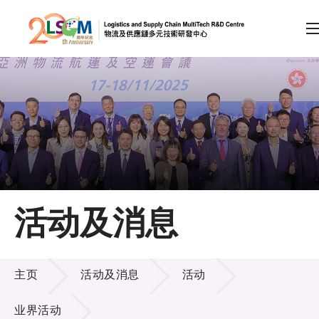
A
A
EN
繁
简
A
跳到内容（按回车键）
会员登录
主页
活动及消息
关于LSCM
活动及消息
技术商品化
主页
活动及消息
活动
项目及资助计划
业界活动