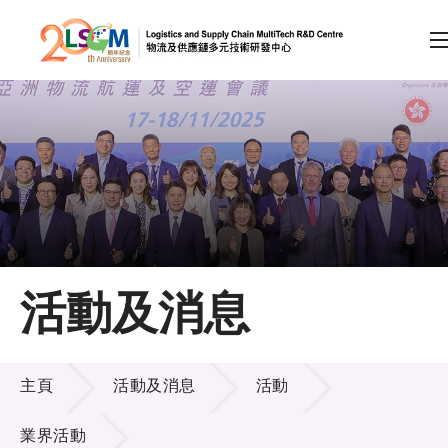
A
A
EN
繁
简
A
跳到內容（按回車鍵）
會員登入
主頁
活動及消息
關於LSCM
活動及消息
技術商品化
主頁
活動及消息
活動
項目及資助計劃
業界活動