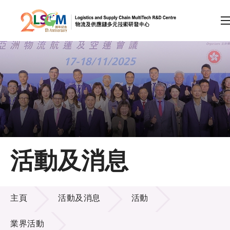
A
A
EN
繁
简
A
跳到內容（按回車鍵）
會員登入
主頁
活動及消息
關於LSCM
活動及消息
技術商品化
主頁
活動及消息
活動
項目及資助計劃
業界活動