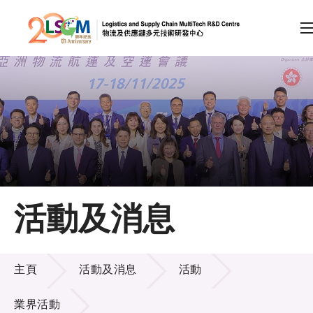
A
A
EN
繁
简
A
跳到內容（按回車鍵）
會員登入
主頁
活動及消息
關於LSCM
活動及消息
技術商品化
主頁
活動及消息
活動
項目及資助計劃
業界活動