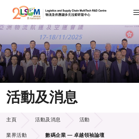
A
A
EN
繁
简
A
跳到內容（按回車鍵）
會員登入
主頁
活動及消息
關於LSCM
活動及消息
技術商品化
主頁
活動及消息
活動
項目及資助計劃
業界活動
數碼企業 — 卓越領袖論壇