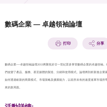
活動及消息
活動
數碼企業 — 卓越領袖論壇
獎項
新聞中心
打印
分享
資訊中心
科技分享
—
卓越領袖論壇
將聚焦於廿一世紀眾多掌管數碼企業的卓越領袖。
數碼企業
2015
們改變了產品、服務、甚至媒體的製造、分銷和使用模式。論壇將剖析新進企業
會籍
如何透過嶄新的商業模式、市場策略及擴展能力，以前所未有的速度進軍市場所
來的新局面。
活動詳情: