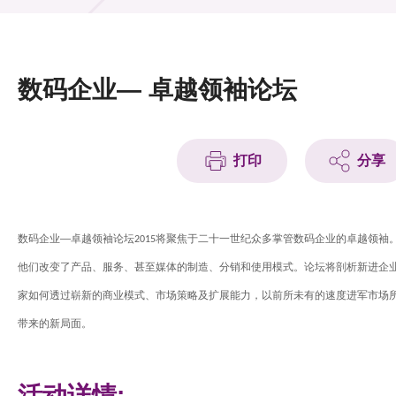
活动及消息
活动
数码企业— 卓越领袖论坛
奖项
新闻中心
打印
分享
资讯中心
科技分享
—
卓越领袖论坛
将聚焦于
数码企业
2015
二十一世纪众多掌管数码企业的卓越领袖
他们改变了产品、服务、甚至媒体的制造、分销和使用模式。论坛将剖析新进企
会籍
家如何透过崭新的商业模式、市场策略及扩展能力，以前所未有的速度进军市场
带来的新局面。
活动详情: