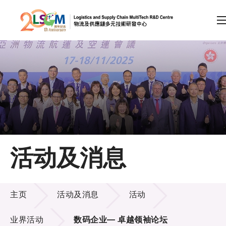
A
A
EN
繁
简
A
跳到内容（按回车键）
会员登录
主页
活动及消息
关于LSCM
活动及消息
技术商品化
主页
活动及消息
活动
项目及资助计划
业界活动
数码企业— 卓越领袖论坛