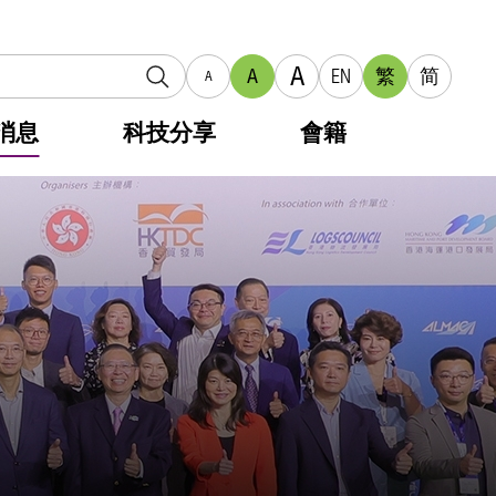
A
A
EN
繁
简
A
消息
科技分享
會籍