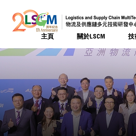
主頁
關於LSCM
技
跳到內容（按回車鍵）
熱門
熱門
熱門
熱門
熱門
機構簡
服務
合作計
活動
會籍及
願景及
LSCM 
可獲授
研發重
登記會
獎項
獎項
獎項
獎項
獎項
服務範
業界活
LSCM 動向
LSCM 動向
LSCM 動向
LSCM 動向
LSCM 動向
應用於
資助計
會員列
組織架
獎項
資助計
重點項
會員登
組織架
新聞中
稅務優
董事局
申請
研究顧
媒體報
評審
新聞稿
招標通
徵求研
資訊中