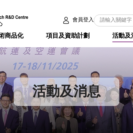
會員登入
術商品化
項目及資助計劃
活動及
介
劃
服務
使命
動向
權之技術
點
籍
疇
動
公共服務之創新技術
劃
表
構
活動及消息
劃
目
入
構
心
惠
問
導
告
發項目計劃書
心