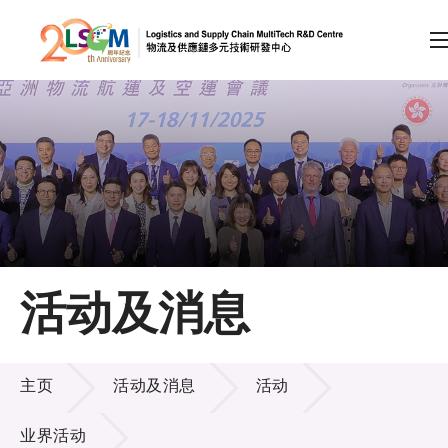
A
A
EN
繁
简
A
跳到内容（按回车键）
会员登录
主页
活动及消息
关于LSCM
活动及消息
技术商品化
主页
活动及消息
活动
项目及资助计划
业界活动