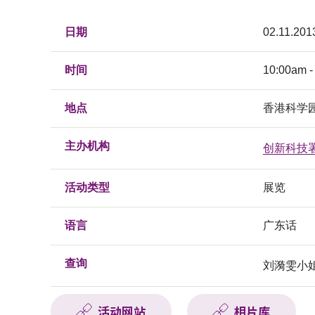
日期
02.11.201
时间
10:00am -
地点
香港科学
主办机构
创新科技
活动类型
展览
语言
广东话
查询
刘漪雯小姐, 
活动网站
相片库