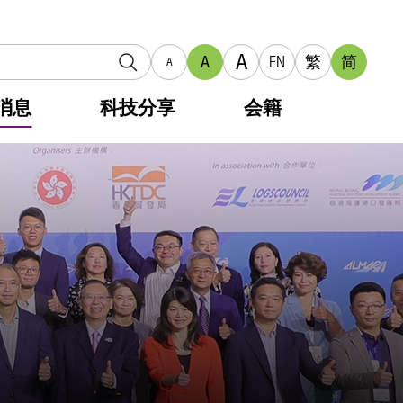
A
A
EN
繁
简
A
消息
科技分享
会籍