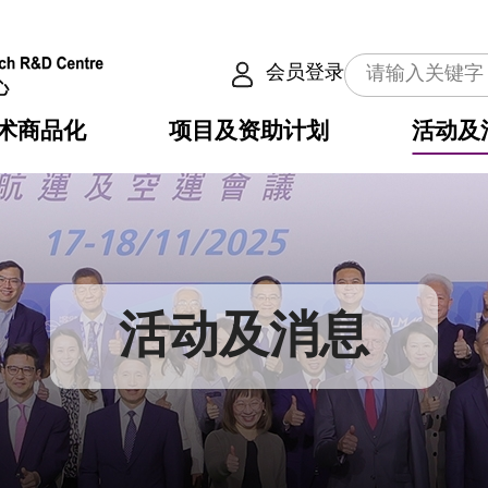
会员登录
术商品化
项目及资助计划
活动及
介
划
服务
使命
动向
权之技术
点
籍
畴
动
公共服务之创新技术
划
表
构
活动及消息
划
目
入
构
心
惠
问
导
告
发项目计划书
心