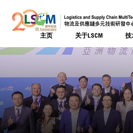
主页
关于LSCM
技
跳到内容（按回车键）
热门
热门
热门
热门
热门
机构简
服务
合作计
活动
会籍及
愿景及
LSCM 
可获授
研发重
登记会
奖项
奖项
奖项
奖项
奖项
服务范
业界活
LSCM 动向
LSCM 动向
LSCM 动向
LSCM 动向
LSCM 动向
应用于
资助计
会员列
组织架
奖项
资助计
重点项
会员登
组织架
新闻中
税务优
董事局
申请
研究顾
媒体报
评审
新闻稿
招标通
征求研
资讯中