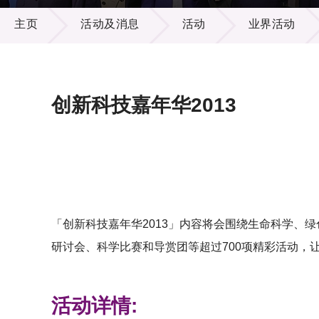
活动及消息
供应商
项目资
主页
活动及消息
活动
业界活动
多媒体
出版刊
就业机
项目伙
联络我
创新科技嘉年华2013
「创新科技嘉年华2013」内容将会围绕生命科学、
研讨会、科学比赛和导赏团等超过700项精彩活动，
活动详情: