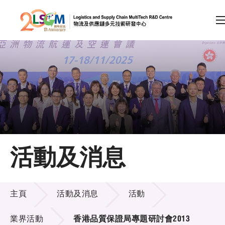
A
A
EN
繁
简
A
跳到內容（按回車鍵）
會員登入
主頁
活動及消息
關於LSCM
活動及消息
技術商品化
主頁
活動及消息
活動
項目及資助計劃
業界活動
香港品質保證局專題研討會2013