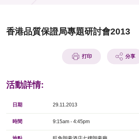
活動及消息
活動
香港品質保證局專題研討會2013
獎項
新聞中心
打印
分享
資訊中心
科技分享
活動詳情:
會籍
日期
29.11.2013
時間
9:15am - 4:45pm
地點
旺角朗豪酒店七樓朗豪廳