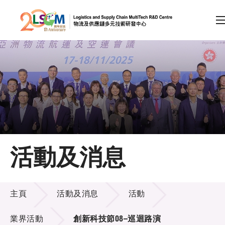
A
A
EN
繁
简
A
跳到內容（按回車鍵）
會員登入
主頁
活動及消息
關於LSCM
活動及消息
技術商品化
主頁
活動及消息
活動
項目及資助計劃
業界活動
創新科技節08–巡迴路演